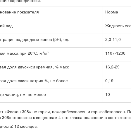
ские характеристики:
нование показателя
Норма
ий вид
Жидкость сла
трация водородных ионов (pH), ед.
2,0-11,0
3
ая масса при 20°С, кг/м
1107-1200
ая доля двуокиси кремния, % масс
16,2-29
ая доля окиси натрия %, не более
0,19
р частиц, нм, не менее
10
т «Фоскон 308» не горюч, пожаробезопасен и взрывобезопасен. По
 308» относится к веществам 4-ого класса опасности в соответстви
дности: 12 месяцев.