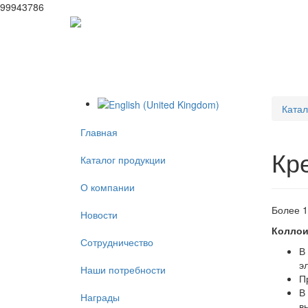
99943786
Катал
Главная
Кр
Каталог продукции
О компании
Более 1
Новости
Коллои
Сотрудничество
В
э
Наши потребности
П
В
Награды
в