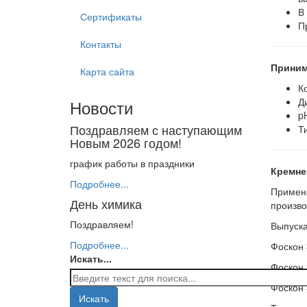
В
Сертификаты
П
Контакты
Приним
Карта сайта
К
Д
Новости
p
Поздравляем с наступающим
Т
Новым 2026 годом!
график работы в праздники
Кремне
Подробнее...
Применя
День химика
произво
Поздравляем!
Выпуска
Подробнее...
Фоскон 
Искать...
Фоскон 
Фоскон 
Искать