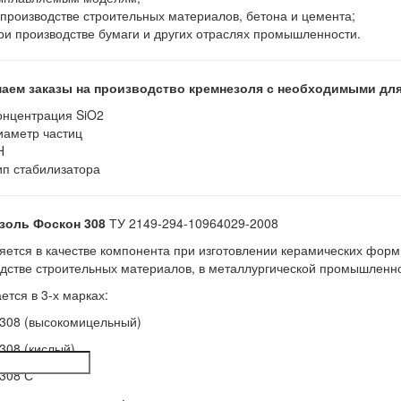
 производстве строительных материалов, бетона и цемента;
ри производстве бумаги и других отраслях промышленности.
аем заказы на производство кремнезоля с необходимыми для
онцентрация SiO2
иаметр частиц
H
ип стабилизатора
золь Фоскон 308
ТУ 2149-294-10964029-2008
ется в качестве компонента при изготовлении керамических форм
дстве строительных материалов, в металлургической промышленно
ется в 3-х марках:
308 (высокомицельный)
308 (кислый)
308 С