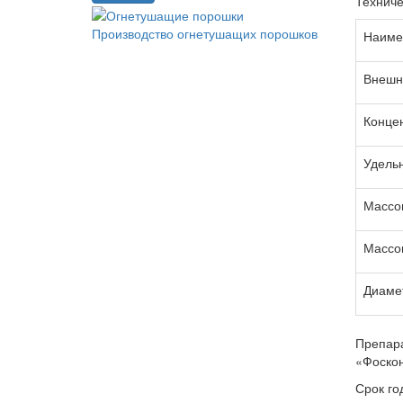
Техниче
Производство огнетушащих порошков
Наиме
Внешн
Концен
Удельн
Массов
Массов
Диамет
Препара
«Фоскон
Срок го