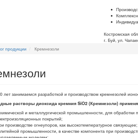
Производс
Комплексн
Индивидуа
Костромская обл
г. Буй, ул. Чапае
ог продукции
Кремнезоли
емнезоли
0 лет занимаемся разработкой и производством кремнезолей ион
дные растворы диоксида кремния SiO2 (Кремнезоли) применя
 химической и металлургической промышленности, для обработки п
лектроизоляционных покрытий;
ри производстве огнеупоров, как высокотемпературное связующее;
 литейной промышленности, в качестве компонента при производст
ыплавляемым моделям;